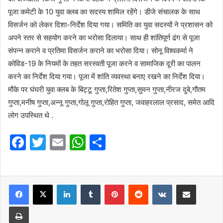
पूजा कमेटी के 10 युवा क्लब का सदस्य शामिल रहेंगे। डीजे संचालक के साथ
विसर्जन को लेकर दिशा-निर्देश दिया गया। समिति का युवा सदस्यों ने प्रशासन को
अपने स्तर से सहयोग करने का भरोसा दिलाया। साथ ही शांतिपूर्ण ढंग से पूजा
संपन्न कराने व प्रतिमा विसर्जन कराने का भरोसा दिया। सोनू विश्वकर्मा ने
कोविड-19 के नियमों के तहत सरस्वती पूजा करने व सामाजिक दूरी का पालन
करने का निर्देश दिया गया। पूजा में शांति व्यवस्था बनाए रखने का निर्देश दिया।
मौके पर घंघरी युवा क्लब के बिट्टू गुप्ता,रितेश गुप्ता,सुमन गुप्ता,नीरज दुबे,गौतम
गुप्ता,मनीष गुप्ता,अन्नू गुप्ता,गोलू गुप्ता,रोहित गुप्ता, जवाहरलाल प्रसाद, समेत आदि
लोग उपस्थित थे .
F
T
E
W
S
a
w
m
h
h
c
itt
ai
at
ar
e
er
l
LinkedIn
s
Tumblr
e
Pinterest
Reddit
VKontakte
Share via Email
b
A
Print
o
p