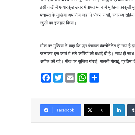
इसी कड़ी में एग्यारकुंड उत्तर पंचायत भवन में मुखिया काकुली म
पंचायत के मुखिया अफरोज जहां ने पोषण सखी, स्वास्थ्य सहिय
खुसी का इजहार किया।
मौके पर मुखिया ने कहा कि पूरा पंचायत वैक्सीनेटेड हो गया है
जलाकर इस कार्य मे लगे कर्मियों को बधाई दी है। साथ ही साथ
अपील की गई। मौके पर सुजित गोराई, मालती गोराई, प्रतिमा द
F
T
E
W
S
a
w
m
h
h
c
itt
ai
at
ar
e
er
l
s
e
Linke
Facebook
X
b
A
o
p