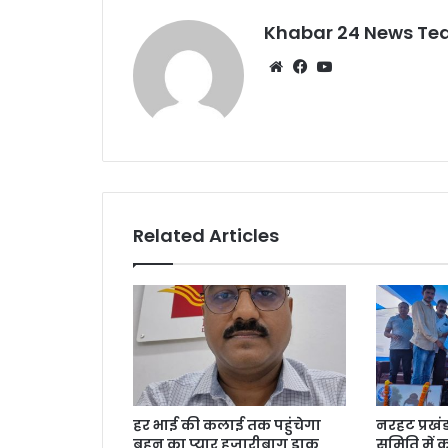
o
p
k
Khabar 24 News T
Website
Facebook
YouTube
Related Articles
हर भाई की कलाई तक पहुंचेगा
नरहट प्रखं
बहन का प्यार हजारीबाग डाक
समिति में 