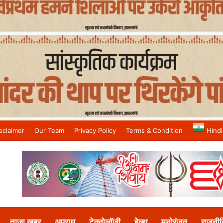
sclaimer
Our Team
Privacy Policy
Terms & Condition
Hindi
and No.1 News Channel
ताजा खबर
अपराध
टेक्नोलॉजी
हेल्थ
मनोरंजन
राजनीत