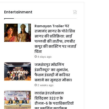
Entertainment
Ramayan Trailer पर
रामानंद सागर के पोते शिव
सागर की प्रतिक्रिया: साई
पल्लवी की तारीफ, रणबीर
कपूर की कास्टिंग पर जताई
चिंता
4 days ago
जमशेदपुर मॉडलिंग
इंस्टीट्यूट’ का शुभारंभ,
फैशन इंडस्ट्री में करियर
बनाने का सुनहरा मौका।
2 weeks ago
लायंस इंटरनेशनल
डिस्ट्रिक्ट 322 ए के
रीजन-5 के पदाधिकारियों
का स्कूलिंग कार्यक्रम