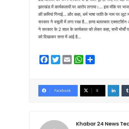
झारखंड में कार्यकलापों पर आरोप लगाया।… इस मौके पर भाजपा 
की कमियां गिनाई… और कहा, धर्म भाषा जाति के नाम पर लूट मची
सरकार ने वसूली में लगा रखा है… हत्या बलात्कार एक्सटॉर्श
ने सरकार के 2 साल के कार्यकाल को लेकर कहा, सभी मोर्चो
को दिखाकर सत्ता में आई है…
F
T
E
W
S
a
w
m
h
h
c
itt
ai
at
ar
e
er
l
s
e
Linke
Facebook
X
b
A
o
p
o
p
k
Khabar 24 News T