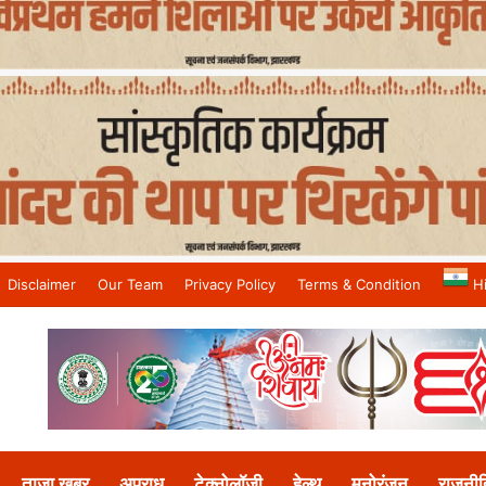
Disclaimer
Our Team
Privacy Policy
Terms & Condition
H
and No.1 News Channel
ताजा खबर
अपराध
टेक्नोलॉजी
हेल्थ
मनोरंजन
राजनीत