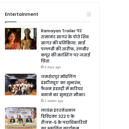
Entertainment
Ramayan Trailer पर
रामानंद सागर के पोते शिव
सागर की प्रतिक्रिया: साई
पल्लवी की तारीफ, रणबीर
कपूर की कास्टिंग पर जताई
चिंता
3 days ago
जमशेदपुर मॉडलिंग
इंस्टीट्यूट’ का शुभारंभ,
फैशन इंडस्ट्री में करियर
बनाने का सुनहरा मौका।
2 weeks ago
लायंस इंटरनेशनल
डिस्ट्रिक्ट 322 ए के
रीजन-5 के पदाधिकारियों
का स्कूलिंग कार्यक्रम