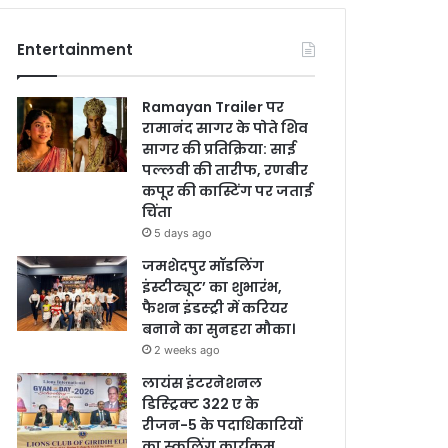
Entertainment
Ramayan Trailer पर
रामानंद सागर के पोते शिव
सागर की प्रतिक्रिया: साई
पल्लवी की तारीफ, रणबीर
कपूर की कास्टिंग पर जताई
चिंता
5 days ago
जमशेदपुर मॉडलिंग
इंस्टीट्यूट’ का शुभारंभ,
फैशन इंडस्ट्री में करियर
बनाने का सुनहरा मौका।
2 weeks ago
लायंस इंटरनेशनल
डिस्ट्रिक्ट 322 ए के
रीजन-5 के पदाधिकारियों
का स्कूलिंग कार्यक्रम