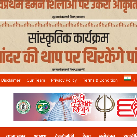
Disclaimer
Our Team
Privacy Policy
Terms & Condition
Hi
and No.1 News Channel
ताजा खबर
अपराध
टेक्नोलॉजी
हेल्थ
मनोरंजन
राजनीत