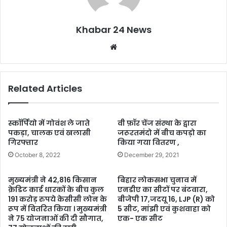
Khabar 24 News
Website
Related Articles
स्कॉर्पियो में गोवंश ले जाते
वी फ़ॉर चेंज संस्था के द्वारा
पकड़ा, चालक एवं खलासी
जरूरतमंदो में बीच कपड़ो का
गिरफ्तार
किया गया वितरण ,
October 8, 2022
December 29, 2021
मुख्यमंत्री ने 42,816 किसान
बिहार लोकसभा चुनाव में
क्रेडिट कार्ड धारकों के बीच कुल
एनडीए का सीटों पर बंटवारा,
191 करोड़ रुपये केसीसी लोन के
बीजेपी 17,जदयू 16, LJP (R) को
रूप में वितरित किया । मुख्यमंत्री
5 सीट, मांझी एवं कुशवाहा को
ने 75 योजनाओं की दी सौगात,
एक- एक सीट