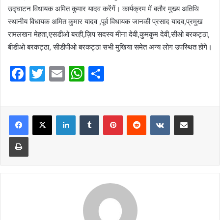
उद्घाटन विधायक अमित कुमार यादव करेंगें। कार्यक्रम में बतौर मुख्य अतिथि
स्थानीय विधायक अमित कुमार यादव ,पूर्व विधायक जानकी प्रसाद यादव,प्रमुख
रामलखन मेहता,एसडीओ बरही,ज़िप सदस्य मीना देवी,कुमकुम देवी,सीओ बरकट्ठा,
बीडीओ बरकट्ठा, सीडीपीओ बरकट्ठा सभी मुखिया समेत अन्य लोग उपस्थित होंगे।
F
T
E
W
S
a
w
m
h
h
c
itt
ai
at
ar
e
er
l
LinkedIn
s
Tumblr
e
Pinterest
Reddit
VKontakte
Share via Email
b
A
Print
o
p
o
p
k