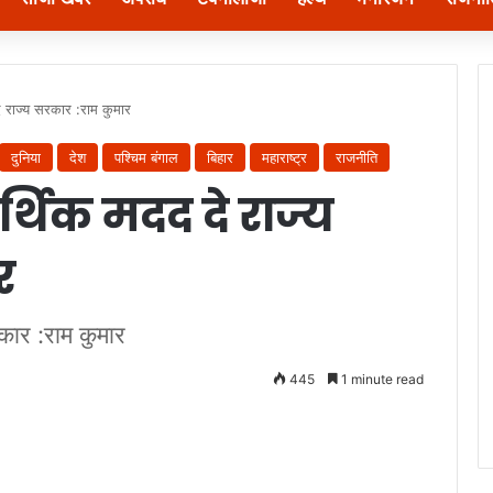
े राज्य सरकार :राम कुमार
दुनिया
देश
पश्चिम बंगाल
बिहार
महाराष्ट्र
राजनीति
र्थिक मदद दे राज्य
र
कार :राम कुमार
445
1 minute read