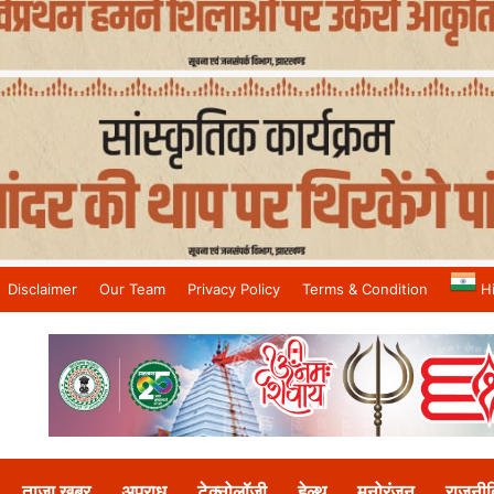
Disclaimer
Our Team
Privacy Policy
Terms & Condition
H
and No.1 News Channel
ताजा खबर
अपराध
टेक्नोलॉजी
हेल्थ
मनोरंजन
राजनीत