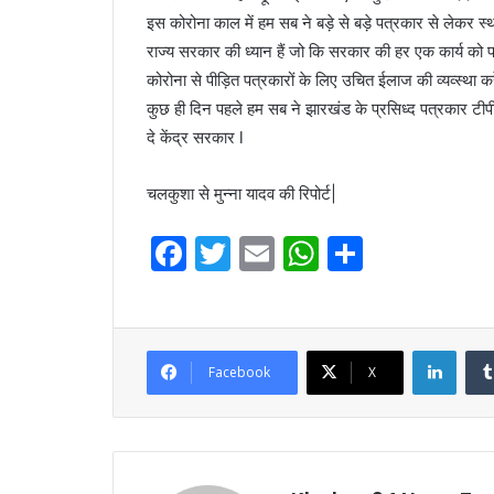
इस कोरोना काल में हम सब ने बड़े से बड़े पत्रकार से लेकर स
राज्य सरकार की ध्यान हैं जो कि सरकार की हर एक कार्य को प
कोरोना से पीड़ित पत्रकारों के लिए उचित ईलाज की व्यव्स्था
कुछ ही दिन पहले हम सब ने झारखंड के प्रसिध्द पत्रकार टीप
दे केंद्र सरकार l
चलकुशा से मुन्ना यादव की रिपोर्ट|
F
T
E
W
S
a
w
m
h
h
c
itt
ai
at
ar
e
er
l
s
e
Linke
Facebook
X
b
A
o
p
o
p