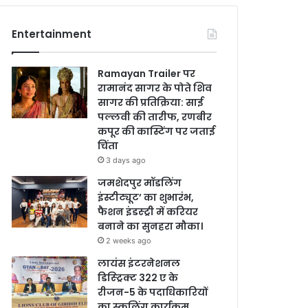
Entertainment
Ramayan Trailer पर
रामानंद सागर के पोते शिव
सागर की प्रतिक्रिया: साई
पल्लवी की तारीफ, रणबीर
कपूर की कास्टिंग पर जताई
चिंता
3 days ago
जमशेदपुर मॉडलिंग
इंस्टीट्यूट’ का शुभारंभ,
फैशन इंडस्ट्री में करियर
बनाने का सुनहरा मौका।
2 weeks ago
लायंस इंटरनेशनल
डिस्ट्रिक्ट 322 ए के
रीजन-5 के पदाधिकारियों
का स्कूलिंग कार्यक्रम