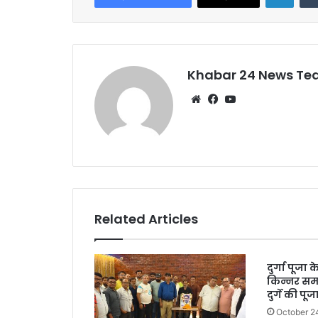
b
A
o
p
o
p
k
Khabar 24 News T
Website
Facebook
YouTube
Related Articles
दुर्गा पूजा
किन्नर समा
दुर्गे की पू
October 2