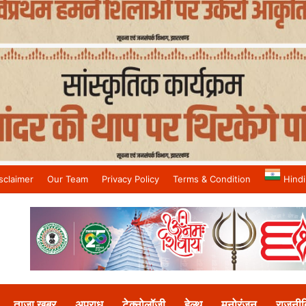
sclaimer
Our Team
Privacy Policy
Terms & Condition
Hindi
and No.1 News Channel
ताजा खबर
अपराध
टेक्नोलॉजी
हेल्थ
मनोरंजन
राजनीत