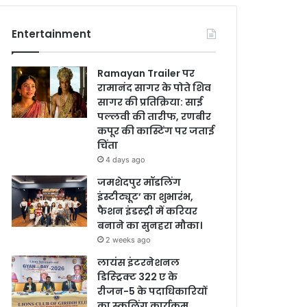
Entertainment
Ramayan Trailer पर
रामानंद सागर के पोते शिव
सागर की प्रतिक्रिया: साई
पल्लवी की तारीफ, रणबीर
कपूर की कास्टिंग पर जताई
चिंता
4 days ago
जमशेदपुर मॉडलिंग
इंस्टीट्यूट’ का शुभारंभ,
फैशन इंडस्ट्री में करियर
बनाने का सुनहरा मौका।
2 weeks ago
लायंस इंटरनेशनल
डिस्ट्रिक्ट 322 ए के
रीजन-5 के पदाधिकारियों
का स्कूलिंग कार्यक्रम