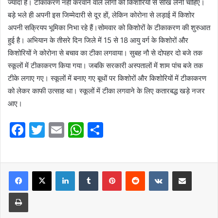
ज्यादा है। टीकाकरण नहीं करवाने वाले लोगों को किशोरियो से सीख लेनी चाहिए।
बड़े भले ही अपनी इस जिम्मेदारी से दूर हों, लेकिन कोरोना से लड़ाई में किशोर
अपनी सक्रियप भूमिका निभा रहे हैं।सोमवार को किशोरों के टीकाकरण की शुरुआत
हुई है। अभियान के तीसरे दिन जिले में 15 से 18 आयु वर्ग के किशोरों और
किशोरियों ने कोरोना से बचाव का टीका लगवाया। सुबह नौ से दोपहर दो बजे तक
स्कूलों में टीकाकरण किया गया। जबकि सरकारी अस्पतालों में शाम पांच बजे तक
टीके लगाए गए। स्कूलों में बनाए गए बूथों पर किशोरों और किशोरियों में टीकाकरण
को लेकर काफी उत्साह था। स्कूलों में टीका लगवाने के लिए कतारबद्ध खड़े नजर
आए।
F
T
E
W
S
a
w
m
h
h
c
itt
ai
at
ar
e
er
l
LinkedIn
s
Tumblr
e
Pinterest
Reddit
VKontakte
Share via Email
b
A
Print
o
p