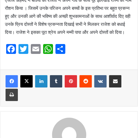
एजाज अहमद ने बताया की राजेश ने अपने गांव के साथ पूरे झारखंड राज्य का नाम
रौशन किया । जिसमें उनके परिजन अपने बच्चों के इस प्रतिभा पर बहुत प्रसन्न
हुए और उनकी आगे की भविष्य की अच्छी शुभकामनाओं के साथ आशीर्वाद दिए वही
उनके प्रिय दोस्तों ने विशेष प्रसन्नता दिखाई सभी ने मिलकर राजेश को बधाई
दिया। राजेश ने इसका पूरा श्रेय अपने मम्मी पापा और अपने दोस्तों को दिया।
F
T
E
W
S
a
w
m
h
h
c
itt
ai
at
ar
e
er
l
LinkedIn
s
Tumblr
e
Pinterest
Reddit
VKontakte
Share via Email
b
A
Print
o
p
o
p
k