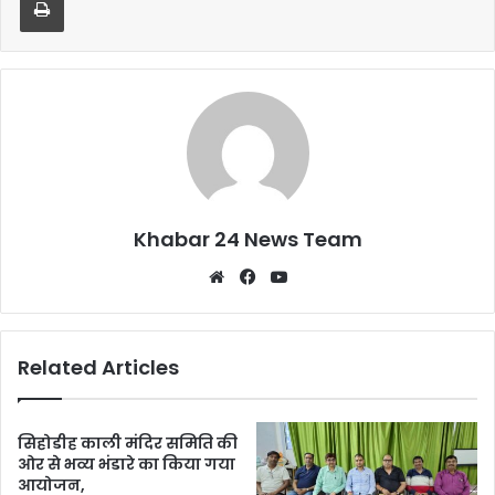
o
p
o
p
k
Khabar 24 News Team
Website
Facebook
YouTube
Related Articles
सिहोडीह काली मंदिर समिति की
ओर से भव्य भंडारे का किया गया
आयोजन,