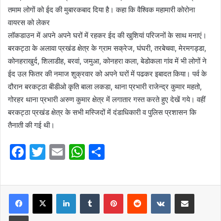
तमाम लोगों को ईद की मुबारकबाद दिया है। कहा कि वैश्विक महामारी कोरोना
वायरस को लेकर
लॉकडाउन में अपने अपने घरों में रहकर ईद की खुशियां परिजनों के साथ मनाएं।
बरकट्ठा के अलावा प्रखंड क्षेत्र के ग्राम सक्रेज, घंघरी, तरबेचवा, मेरमगड्डा,
कोनहराखुर्द, शिलाडीह, बरवां, जमुआ, कोनहरा कला, बेडोकला गांव में भी लोगों ने
ईद उल फितर की नमाज शुक्रवार को अपने घरों में पढकर इबादत किया। पर्व के
दौरान बरकट्ठा बीडीओ कृति बाला लकडा, थाना प्रभारी राजेन्द्र कुमार महतो,
गोरहर थाना प्रभारी अरुण कुमार क्षेत्र में लगातार गस्त करते हुए देखें गये। वहीं
बरकट्ठा प्रखंड क्षेत्र के सभी मस्जिदों में दंडाधिकारी व पुलिस प्रशासन कि
तैनाती की गई थी।
F
T
E
W
S
a
w
m
h
h
c
itt
ai
at
ar
e
er
l
LinkedIn
s
Tumblr
e
Pinterest
Reddit
VKontakte
Share via Email
b
A
Print