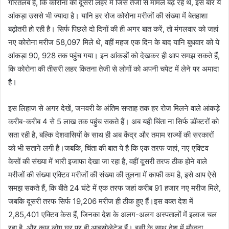
गौरतलब है, कि कोरोना की दूसरी लहर में जिस तेजी से मामले बढ़ रहे थे, इस बार ये
आंकड़ा उससे भी ज्यादा है। यानि हर रोज कोरोना मरीजों की संख्या में बेतहाशा
बढ़ोतरी हो रही है। सिर्फ पिछले दो दिनों की ही अगर बात करें, तो मंगलवार को जहां
नए कोरोना मरीज 58,097 मिले थे, वहीं महज एक दिन के बाद यानि बुधवार को ये
आंकड़ा 90, 928 तक पहुंच गया। इन आंकड़ों को देखकर ही आप समझ सकते हैं,
कि कोरोना की तीसरी लहर कितना तेजी से लोगों को अपनी चपेट में लेने पर अमादा
है।
इस लिहाज से अगर देखें, जनवरी के अंतिम सप्ताह तक हर रोज मिलने वाले आंकड़े
करीब-करीब 4 से 5 लाख तक पहुंच सकते हैं। अब यही चिंता ना सिर्फ डॉक्टरों को
सता रही है, बल्कि देशवासियों के साथ ही अब केंद्र और तमाम राज्यों की सरकारों
को भी सताने लगी है।जबकि, चिंता की बात ये है कि एक तरफ जहां, नए एक्टिव
केसों की संख्या में भारी इजाफा देखा जा रहा है, वहीं दूसरी तरफ ठीक होने वाले
मरीजों की संख्या एक्टिव मरीजों की संख्या की तुलना में काफी कम है, इसे आप ऐसे
समझ सकते हैं, कि बीते 24 घंटे में एक तरफ जहां करीब 91 हजार नए मरीज मिले,
जबकि दूसरी तरफ सिर्फ 19,206 मरीज ही ठीक हुए हैं।इस वक्त देश में
2,85,401 एक्टिव केस हैं, जिनका देश के अलग-अलग अस्पतालों में इलाज चल
रहा है, और कुछ लोग घर पर ही आइसोलेटेड हैं। इसी के साथ देश में मौजूदा