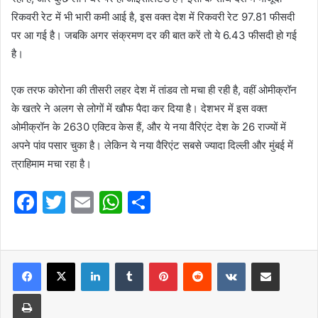
रिकवरी रेट में भी भारी कमी आई है, इस वक्त देश में रिकवरी रेट 97.81 फीसदी
पर आ गई है। जबकि अगर संक्रमण दर की बात करें तो ये 6.43 फीसदी हो गई
है।
एक तरफ कोरोना की तीसरी लहर देश में तांडव तो मचा ही रही है, वहीं ओमीक्रॉन
के खतरे ने अलग से लोगों में खौफ पैदा कर दिया है। देशभर में इस वक्त
ओमीक्रॉन के 2630 एक्टिव केस हैं, और ये नया वैरिएंट देश के 26 राज्यों में
अपने पांव पसार चुका है। लेकिन ये नया वैरिएंट सबसे ज्यादा दिल्ली और मुंबई में
त्राहिमाम मचा रहा है।
F
T
E
W
S
a
w
m
h
h
c
itt
ai
at
ar
e
er
l
LinkedIn
s
Tumblr
e
Pinterest
Reddit
VKontakte
Share via Email
b
A
Print
o
p