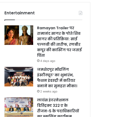
Entertainment
Ramayan Trailer पर
रामानंद सागर के पोते शिव
सागर की प्रतिक्रिया: साई
पल्लवी की तारीफ, रणबीर
कपूर की कास्टिंग पर जताई
चिंता
4 days ago
जमशेदपुर मॉडलिंग
इंस्टीट्यूट’ का शुभारंभ,
फैशन इंडस्ट्री में करियर
बनाने का सुनहरा मौका।
2 weeks ago
लायंस इंटरनेशनल
डिस्ट्रिक्ट 322 ए के
रीजन-5 के पदाधिकारियों
का स्कूलिंग कार्यक्रम