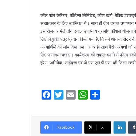
कॉल फोर कैरियर, कीटेम्स लिमिटेड, क्वेश कोर्प, बैविक इंडस्ट्
साक्षात्कार के लिए उपस्थित थे। साथ ही दीन दयाल उपाध्याय
इस रोजगार मेले दीन दयाल उपाध्याय ग्रामीण कौशल योजना के तहत 
लिए नियुक्ति पत्र प्रदान किया गया है, जिसमें आनन्द सेंटर क
अभ्यार्थियों को जॉब दिया गया। साथ ही साथ वैसे अभ्यर्थी जो
लिए नामांकन करांए। कार्यक्रम को सफल बनाने में डीएम स्
हरेण, अभिषेक, साईदत्ता एवं जे.एस.एल.पी.एस. की जिला स्त
F
T
E
W
S
a
w
m
h
h
c
itt
ai
at
ar
e
er
l
s
e
Linke
Facebook
X
b
A