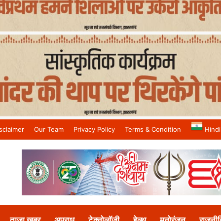
sclaimer
Our Team
Privacy Policy
Terms & Condition
Hindi
and No.1 News Channel
ताजा खबर
अपराध
टेक्नोलॉजी
हेल्थ
मनोरंजन
राजनीत