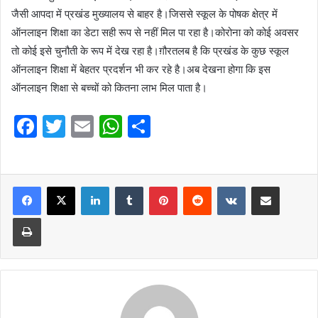
जैसी आपदा में प्रखंड मुख्यालय से बाहर है।जिससे स्कूल के पोषक क्षेत्र में
ऑनलाइन शिक्षा का डेटा सही रूप से नहीं मिल पा रहा है।कोरोना को कोई अवसर
तो कोई इसे चुनौती के रूप में देख रहा है।ग़ौरतलब है कि प्रखंड के कुछ स्कूल
ऑनलाइन शिक्षा में बेहतर प्रदर्शन भी कर रहे है।अब देखना होगा कि इस
ऑनलाइन शिक्षा से बच्चों को कितना लाभ मिल पाता है।
F
T
E
W
S
a
w
m
h
h
c
itt
ai
at
ar
e
er
l
LinkedIn
s
Tumblr
e
Pinterest
Reddit
VKontakte
Share via Email
b
A
Print
o
p
o
p
k