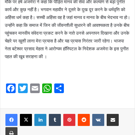
मौके पर हर्ष अजमेरा ने कहा कि पीड़ित मानव की सेवा और कल्याण से बड़ा पुनीत
कार्य और कुछ नहीं है। भगवान महावीर ने दूसरे के दुख दूर करने के धर्मवृत्ति को
अहिंसा धर्म कहा है। सच्ची अहिंसा वह है जहां मानव व मानव के बीच भेदभाव ना हो।
उन्होंने कहा कि समाज में जिन की जीवनशैली सुधारने की आवश्यकता है उनके बीच
पहुंचकर मानवीय संवेदना प्रकट करने के नाते उनसे अपनापन दिखाना और उनके
चेहरे पर खुशी लाना मेरा प्रयास है और यह प्रयास निरंतर जारी रहेगा। भाजपा
नेता बटेश्वर प्रसाद मेहता ने आरोग्यम हॉस्पिटल के निदेशक अजमेरा के इस पुनीत
पहल की खूब सराहना की ।
F
T
E
W
S
a
w
m
h
h
c
itt
ai
at
ar
e
er
l
LinkedIn
s
Tumblr
e
Pinterest
Reddit
VKontakte
Share via Email
b
A
Print