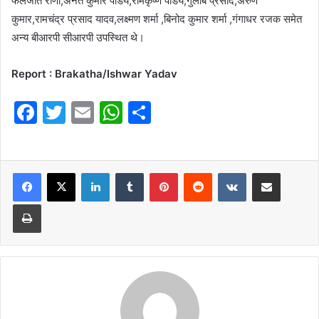
फलजीत राणा,अनंत कुमार पांडेय,रामकृष्ण पांडेय,गुलाब प्रसाद,अरुण
कुमार,रामचंद्र प्रसाद यादव,लक्ष्मण शर्मा ,बिनोद कुमार शर्मा ,गंगाधर रजक समेत
अन्य बीआरपी सीआरपी उपस्थित थे।
Report : Brakatha/Ishwar Yadav
F
T
E
W
S
a
w
m
h
h
c
itt
ai
at
ar
e
er
l
LinkedIn
s
Tumblr
e
Pinterest
Reddit
VKontakte
Share via Email
b
A
Print
o
p
o
p
k