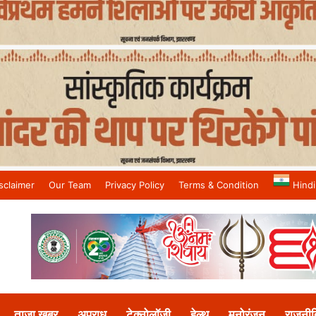
sclaimer
Our Team
Privacy Policy
Terms & Condition
Hindi
and No.1 News Channel
ताजा खबर
अपराध
टेक्नोलॉजी
हेल्थ
मनोरंजन
राजनीत