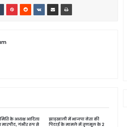
dIn
Tumblr
Pinterest
Reddit
VKontakte
Share via Email
Print
eam
 समिति के अध्यक्ष आदित्य
झाड़खाली में भाजपा नेता की
 मारपीट, गंभीर रूप से
पिटाई के मामले में तृणमूल के 2