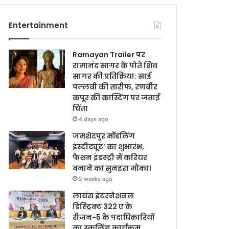
Entertainment
Ramayan Trailer पर
रामानंद सागर के पोते शिव
सागर की प्रतिक्रिया: साई
पल्लवी की तारीफ, रणबीर
कपूर की कास्टिंग पर जताई
चिंता
4 days ago
जमशेदपुर मॉडलिंग
इंस्टीट्यूट’ का शुभारंभ,
फैशन इंडस्ट्री में करियर
बनाने का सुनहरा मौका।
2 weeks ago
लायंस इंटरनेशनल
डिस्ट्रिक्ट 322 ए के
रीजन-5 के पदाधिकारियों
का स्कूलिंग कार्यक्रम