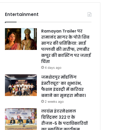
Entertainment
Ramayan Trailer पर
रामानंद सागर के पोते शिव
सागर की प्रतिक्रिया: साई
पल्लवी की तारीफ, रणबीर
कपूर की कास्टिंग पर जताई
चिंता
4 days ago
जमशेदपुर मॉडलिंग
इंस्टीट्यूट’ का शुभारंभ,
फैशन इंडस्ट्री में करियर
बनाने का सुनहरा मौका।
2 weeks ago
लायंस इंटरनेशनल
डिस्ट्रिक्ट 322 ए के
रीजन-5 के पदाधिकारियों
का स्कूलिंग कार्यक्रम