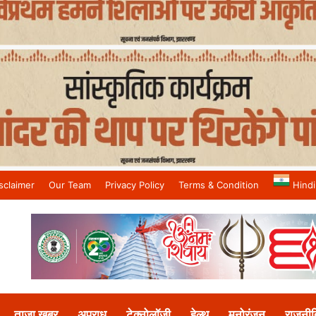
sclaimer
Our Team
Privacy Policy
Terms & Condition
Hindi
and No.1 News Channel
ताजा खबर
अपराध
टेक्नोलॉजी
हेल्थ
मनोरंजन
राजनीत