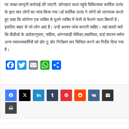
पर सख्त कानूनी कार्रवाई की जाएगी. कोनहारा कला पहुंचे चिकित्सक कार्तिक उरांव
के द्वारा चार लोगों का जांच किया गया।डाॅ कार्तिक उरांव ने लोगों को जागरूक करते
हुए कहा कि कोरोना एक व्यक्ति से दुसरे व्यक्ति में तेजी से फैलने वाला बिमारी है।
इसलिए बाहर से जो लोग आएं हैं। उन्हें अवश्य जांच करानी चाहिए। यहां बताते चलें
कि बीडीओ के आदेशानुसार, सहिया, आंगनबाड़ी सेविका,सहायिका, वार्ड सदस्य समेत
अन्य स्वास्थ्यकर्मियों को डोर टू डोर निरीक्षण कर चिन्हित करने का निर्देश दिया गया
है।
F
T
E
W
S
a
w
m
h
h
c
itt
ai
at
ar
e
er
l
LinkedIn
s
Tumblr
e
Pinterest
Reddit
VKontakte
Share via Email
b
A
Print
o
p
o
p