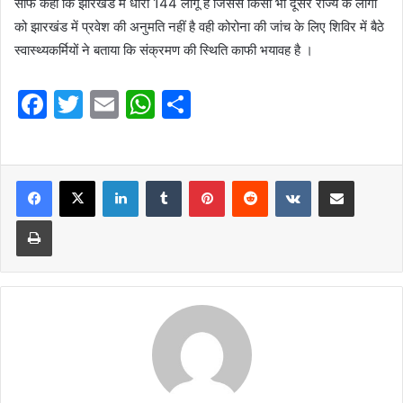
साफ कहा कि झारखंड में धारा 144 लागू है जिससे किसी भी दूसरे राज्य के लोगों
को झारखंड में प्रवेश की अनुमति नहीं है वही कोरोना की जांच के लिए शिविर में बैठे
स्वास्थ्यकर्मियों ने बताया कि संक्रमण की स्थिति काफी भयावह है ।
F
T
E
W
S
a
w
m
h
h
c
itt
ai
at
ar
e
er
l
LinkedIn
s
Tumblr
e
Pinterest
Reddit
VKontakte
Share via Email
b
A
Print
o
p
o
p
k