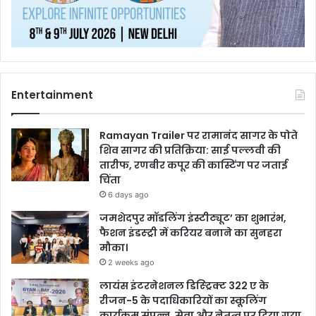
Entertainment
Ramayan Trailer पर रामानंद सागर के पोते
शिव सागर की प्रतिक्रिया: साई पल्लवी की
तारीफ, रणबीर कपूर की कास्टिंग पर जताई
चिंता
6 days ago
जमशेदपुर मॉडलिंग इंस्टीट्यूट’ का शुभारंभ,
फैशन इंडस्ट्री में करियर बनाने का सुनहरा
मौका।
2 weeks ago
लायंस इंटरनेशनल डिस्ट्रिक्ट 322 ए के
रीजन-5 के पदाधिकारियों का स्कूलिंग
कार्यक्रम संपन्न, सेवा और नेतृत्व पर दिया गया