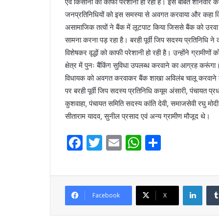
एवं किसानों को काफी परेशानी हो रही है। इस बाबत शनिवार को 
जनप्रतिनिधियों को इस समस्या से अवगत करवाया और कहा कि कुछ 
असामाजिक तत्वों ने बैंक में लूटपाट किया जिससे बैंक को उरव
सामना करना पड़ रहा है। बरही पूर्वी जिप सदस्य प्रतिनिधि ने कहा
विशेषकर वृद्धों को काफी परेशानी हो रही है। उन्होंने ग्रा
क्षेत्र में पुनः बैंकिंग सुविधा उपलब्ध करवाने का आग्रह कर
विधायक को अवगत करवाकर बैंक शाखा अविलंब चालू करवाने का आ
पर बरही पूर्वी जिप सदस्य प्रतिनिधि कयूम अंसारी, पंचायत प
कुशवाहा, पंचायत समिति सदस्य कांति देवी, समाजसेवी रघु मोदी
सीताराम यादव, सुनील प्रसाद एवं अन्य ग्रामीण मौजूद थे।
F
T
E
W
S
a
w
m
h
h
c
itt
ai
at
ar
e
er
l
s
e
Linke
Facebook
X
b
A