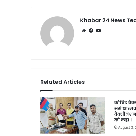
o
p
o
p
k
Khabar 24 News T
Website
Facebook
YouTube
Related Articles
कोविड वैक
समीक्षात्मक
वैक्सीनेशन
को कहा ।
August 3,