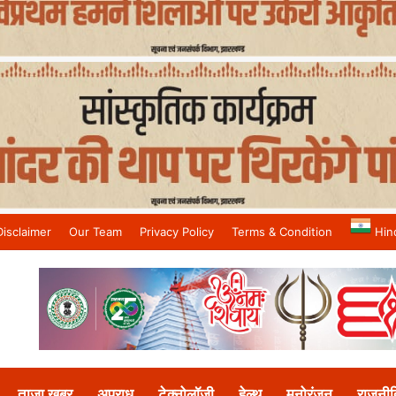
Disclaimer
Our Team
Privacy Policy
Terms & Condition
Hin
and No.1 News Channel
ताजा खबर
अपराध
टेक्नोलॉजी
हेल्थ
मनोरंजन
राजनीत