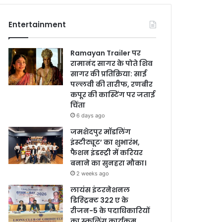
Entertainment
Ramayan Trailer पर
रामानंद सागर के पोते शिव
सागर की प्रतिक्रिया: साई
पल्लवी की तारीफ, रणबीर
कपूर की कास्टिंग पर जताई
चिंता
6 days ago
जमशेदपुर मॉडलिंग
इंस्टीट्यूट’ का शुभारंभ,
फैशन इंडस्ट्री में करियर
बनाने का सुनहरा मौका।
2 weeks ago
लायंस इंटरनेशनल
डिस्ट्रिक्ट 322 ए के
रीजन-5 के पदाधिकारियों
का स्कूलिंग कार्यक्रम