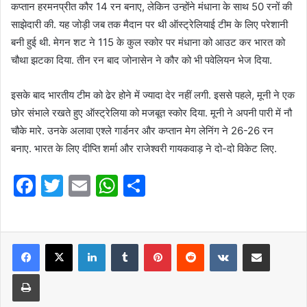
कप्तान हरमनप्रीत कौर 14 रन बनाए, लेकिन उन्होंने मंधाना के साथ 50 रनों की
साझेदारी की. यह जोड़ी जब तक मैदान पर थी ऑस्ट्रेलियाई टीम के लिए परेशानी
बनी हुई थी. मेगन शट ने 115 के कुल स्कोर पर मंधाना को आउट कर भारत को
चौथा झटका दिया. तीन रन बाद जोनासेन ने कौर को भी पवेलियन भेज दिया.
इसके बाद भारतीय टीम को ढेर होने में ज्यादा देर नहीं लगी. इससे पहले, मूनी ने एक
छोर संभाले रखते हुए ऑस्ट्रेलिया को मजबूत स्कोर दिया. मूनी ने अपनी पारी में नौ
चौके मारे. उनके अलावा एश्ले गार्डनर और कप्तान मेग लेनिंग ने 26-26 रन
बनाए. भारत के लिए दीप्ति शर्मा और राजेश्वरी गायकवाड़ ने दो-दो विकेट लिए.
F
T
E
W
S
a
w
m
h
h
c
itt
ai
at
ar
e
er
l
LinkedIn
s
Tumblr
e
Pinterest
Reddit
VKontakte
Share via Email
b
A
Print
o
p