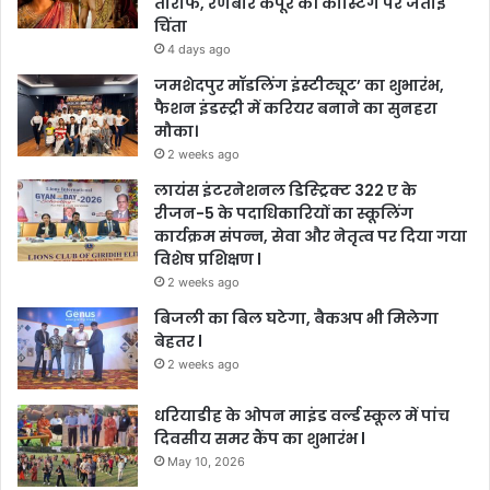
तारीफ, रणबीर कपूर की कास्टिंग पर जताई
चिंता
4 days ago
जमशेदपुर मॉडलिंग इंस्टीट्यूट’ का शुभारंभ,
फैशन इंडस्ट्री में करियर बनाने का सुनहरा
मौका।
2 weeks ago
लायंस इंटरनेशनल डिस्ट्रिक्ट 322 ए के
रीजन-5 के पदाधिकारियों का स्कूलिंग
कार्यक्रम संपन्न, सेवा और नेतृत्व पर दिया गया
विशेष प्रशिक्षण l
2 weeks ago
बिजली का बिल घटेगा, बैकअप भी मिलेगा
बेहतर l
2 weeks ago
धरियाडीह के ओपन माइंड वर्ल्ड स्कूल में पांच
दिवसीय समर कैंप का शुभारंभ l
May 10, 2026