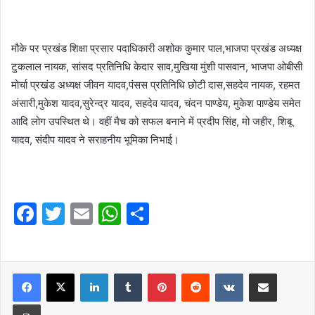
मौके पर प्रखंड शिक्षा प्रसार पदाधिकारी अशोक कुमार पाल,भाजपा प्रखंड अध्यक्ष
टुकलाल नायक, सांसद प्रतिनिधि केदार साव,मुखिया मुंशी पासवान, भाजपा ओबीसी
मोर्चा प्रखंड अध्यक्ष जीवन यादव,पंसस प्रतिनिधि छोटी दास,सहदेव नायक, रहमत
अंसारी,मुकेश यादव,सुरेन्द्र यादव, सहदेव यादव, चंदन पाण्डेय, मुकेश पाण्डेय समेत
आदि लोग उपस्थित थे। वहीं मैच को सफल बनाने में प्रदीप सिंह, मो जहीर, शिबू
यादव, संदीप यादव ने सराहनीय भूमिका निभाई।
F
T
E
W
S
a
w
m
h
h
c
itt
ai
at
ar
e
er
l
LinkedIn
s
Tumblr
e
Pinterest
Reddit
VKontakte
Share via Email
b
A
Print