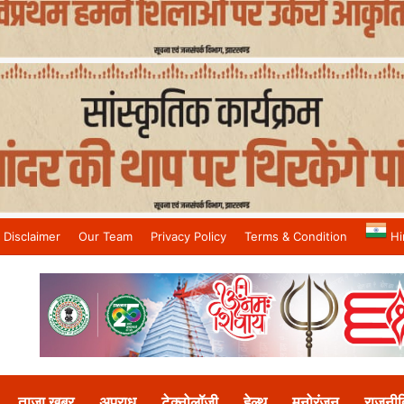
Disclaimer
Our Team
Privacy Policy
Terms & Condition
Hi
and No.1 News Channel
ताजा खबर
अपराध
टेक्नोलॉजी
हेल्थ
मनोरंजन
राजनीत