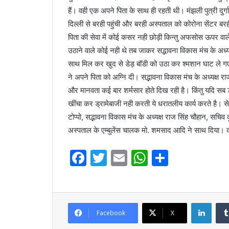
हैं। वही एक अपने पिता के साथ ही रहती थी। मंझली पुत्री दुर्
दिल्ली से बरही पहुंची और बरही अस्पताल को कोरोना सेंटर बरही
पिता की सेवा में कोई कसर नही छोड़ी किन्तु अफसोस ऊपर वाल
उठाने वाले कोई नही थे तब जाकर सद्भावना विकास मंच के अध्यक्
साथ मिल कर खुद से डेड़ बॉडी को उठा कर श्मशान घाट ले गए। 
ने अपने पिता को अग्नि दी। सद्भावना विकास मंच के अध्यक्ष 
और मानवता कई बार शर्मसार होते दिख रही है। किंतु यदि सब ड
खींचा कर ड्रामेबाजी नही करती ये धरातलीय कार्य करते है। से
टोप्पो, सद्भावना विकास मंच के अध्यक्ष राज सिंह चौहान, सचिव
अस्पताल के एम्बुलेंस चालक मो. शमसाद आदि ने साथ दिया। द
F
T
E
W
S
a
w
m
h
h
c
itt
ai
at
ar
e
er
l
s
e
Linke
Facebook
X
b
A