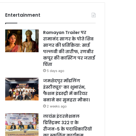
Entertainment
Ramayan Trailer पर
रामानंद सागर के पोते शिव
सागर की प्रतिक्रिया: साई
पल्लवी की तारीफ, रणबीर
कपूर की कास्टिंग पर जताई
चिंता
5 days ago
जमशेदपुर मॉडलिंग
इंस्टीट्यूट’ का शुभारंभ,
फैशन इंडस्ट्री में करियर
बनाने का सुनहरा मौका।
2 weeks ago
लायंस इंटरनेशनल
डिस्ट्रिक्ट 322 ए के
रीजन-5 के पदाधिकारियों
का स्कूलिंग कार्यक्रम