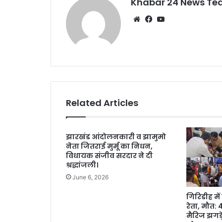
k
Khabar 24 News T
Website
Facebook
YouTube
Related Articles
झारखंड आंदोलनकारी व झामुमो
नेता जितराई मुर्मू का निधन,
विधायक संजीव सरदार ने दी
श्रद्धांजली।
June 6, 2026
गिरिडीह में
रेता, मौत:
मैरिज झगड़े