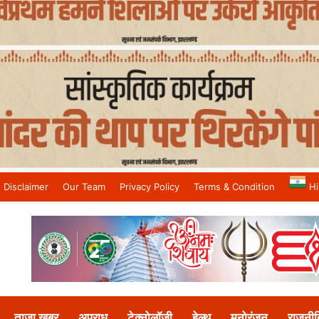
Disclaimer
Our Team
Privacy Policy
Terms & Condition
Hi
and No.1 News Channel
ताजा खबर
अपराध
टेक्नोलॉजी
हेल्थ
मनोरंजन
राजनीत