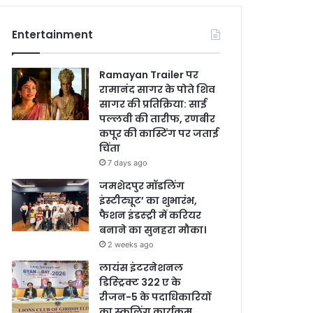
Entertainment
Ramayan Trailer पर
रामानंद सागर के पोते शिव
सागर की प्रतिक्रिया: साई
पल्लवी की तारीफ, रणबीर
कपूर की कास्टिंग पर जताई
चिंता
7 days ago
जमशेदपुर मॉडलिंग
इंस्टीट्यूट’ का शुभारंभ,
फैशन इंडस्ट्री में करियर
बनाने का सुनहरा मौका।
2 weeks ago
लायंस इंटरनेशनल
डिस्ट्रिक्ट 322 ए के
रीजन-5 के पदाधिकारियों
का स्कूलिंग कार्यक्रम