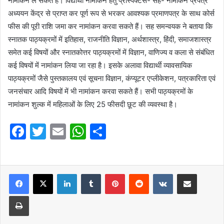
नामांकन ले सकते हैं। विद्यार्थी नामांकन हेतु प्रोस्पेक्टस- सह- नामांकन प्रपत्र
अध्ययन केंद्र से प्राप्त कर पूर्ण रूप से भरकर आवश्यक प्रमाणपत्र के साथ कोर्स
फीस की पूरी राशि जमा कर नामांकन करवा सकते हैं। सह समन्वयक ने बताया कि
स्नातक पाठ्यक्रमों में इतिहास, राजनीति विज्ञान, अर्थशास्त्र, हिंदी, समाजशास्त्र
समेत कई विषयों और स्नातकोत्तर पाठ्यक्रमों में विज्ञान, वाणिज्य व कला से संबंधित
कई विषयों में नामांकन लिया जा रहा है। इसके अलावा विद्यार्थी व्यावसायिक
पाठ्यक्रमों जैसे पुस्तकालय एवं सूचना विज्ञान, कंप्यूटर एप्लीकेशन, पत्रकारिता एवं
जनसंचार आदि विषयों में भी नामांकन करवा सकते हैं। सभी पाठ्यक्रमों के
नामांकन शुल्क में महिलाओं के लिए 25 फीसदी छूट की व्यवस्था है।
F
T
E
W
S
a
w
m
h
h
c
itt
ai
at
ar
e
er
l
LinkedIn
s
Tumblr
e
Pinterest
Reddit
VKontakte
Share via Email
b
A
Print
o
p