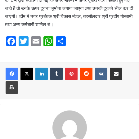
की टीम द्वारा चेतावनी दी गई कि अगर भविष्य में अगर दुबारा गंदगी फैलाते हुए पाए
जाते है तो उनके ऊपर दुगना जुर्माना लगाया जाएगा तथा उनकी दुकाने सील कर दी
जाएगी। टीम में नगर प्रबंधक श्री विकास मंडल, तहसीलदार श्री प्रदीप गोस्वामी
तथा अन्य कर्मचारी शामिल थे।
F
T
E
W
S
a
w
m
h
h
c
itt
ai
at
ar
e
er
l
LinkedIn
s
Tumblr
e
Pinterest
Reddit
VKontakte
Share via Email
b
A
Print
o
p
o
p
k