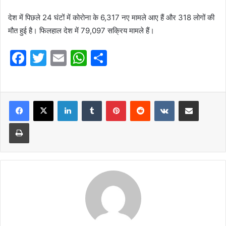
देश में पिछले 24 घंटों में कोरोना के 6,317 नए मामले आए हैं और 318 लोगों की
मौत हुई है। फिलहाल देश में 79,097 सक्रिय मामले हैं।
F
T
E
W
S
a
w
m
h
h
c
itt
ai
at
ar
e
er
l
LinkedIn
s
Tumblr
e
Pinterest
Reddit
VKontakte
Share via Email
b
A
Print
o
p
o
p
k