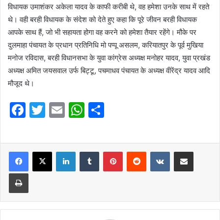
विधायक उमाशंकर अकेला यादव के काफी करीबी थे, वह हमेशा उनके साथ में रहते
थे। वही बरही विधायक के संदेश को देते हुए कहा कि पूरे जीवन बरही विधायक
आपके साथ हैं, जो भी सहायता होगा वह करने को हमेशा तैयार रहेंगे। मौके पर
दुलमाहा पंचायत के प्रधान प्रतिनिधि मो पप्पू असलम, करियातपुर के पूर्व मुखिया
मनोज रविदास, बरही विधानसभा के युवा कांग्रेस अध्यक्ष मनोहर यादव, युवा प्रखंड
अध्यक्ष अमित जयसवाल उर्फ बिट्टू, पचमाधव पंचायत के अध्यक्ष वीरेंद्र यादव आदि
मौजूद थे।
F
T
E
W
S
a
w
m
h
h
c
itt
ai
at
ar
e
er
l
LinkedIn
s
Tumblr
e
Pinterest
Reddit
VKontakte
Share via Email
b
A
Print
o
p
o
p
k