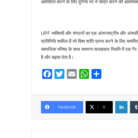
आमंत्रित करने के लिए दुनिया भर में यात्रा करने की आवश्यक
UPF व्यक्तियों और संगठनों का एक अंतरराष्ट्रीय और अंतर्धार्
प्रतिनिधि शामिल हैं जो विश्व शांति प्राप्त करने के लिए समर्पि
सामाजिक परिषद के साथ सामान्य सलाहकार स्थिति में एक गैर 
है और बढ़ावा देता है।
F
T
E
W
S
a
w
m
h
h
c
itt
ai
at
ar
e
er
l
s
e
Linke
Facebook
X
b
A
o
p
o
p