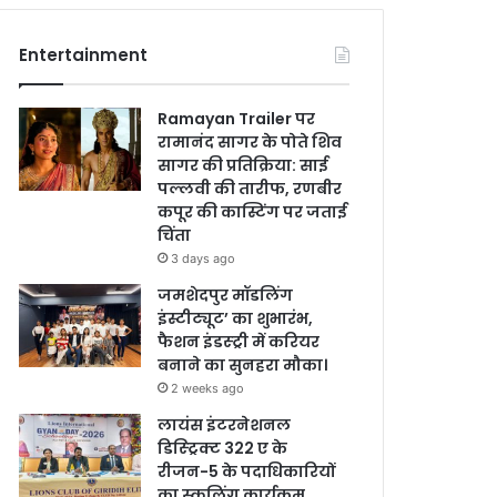
Entertainment
Ramayan Trailer पर
रामानंद सागर के पोते शिव
सागर की प्रतिक्रिया: साई
पल्लवी की तारीफ, रणबीर
कपूर की कास्टिंग पर जताई
चिंता
3 days ago
जमशेदपुर मॉडलिंग
इंस्टीट्यूट’ का शुभारंभ,
फैशन इंडस्ट्री में करियर
बनाने का सुनहरा मौका।
2 weeks ago
लायंस इंटरनेशनल
डिस्ट्रिक्ट 322 ए के
रीजन-5 के पदाधिकारियों
का स्कूलिंग कार्यक्रम