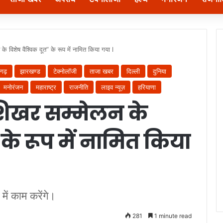
 विशेष वैश्विक दूत” के रूप में नामित किया गया l
गढ़
झारखण्ड
टेक्नोलॉजी
ताजा खबर
दिल्ली
दुनिया
मनोरंजन
महाराष्ट्र
राजनीति
लाइव न्यूज़
हरियाणा
शिखर सम्मेलन के
 के रूप में नामित किया
ें काम करेंगे।
281
1 minute read