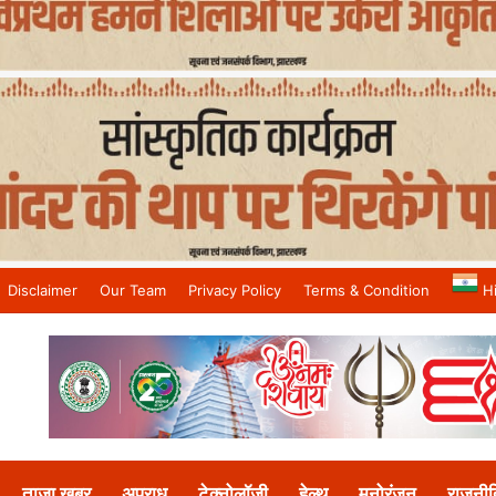
Disclaimer
Our Team
Privacy Policy
Terms & Condition
H
and No.1 News Channel
ताजा खबर
अपराध
टेक्नोलॉजी
हेल्थ
मनोरंजन
राजनीत