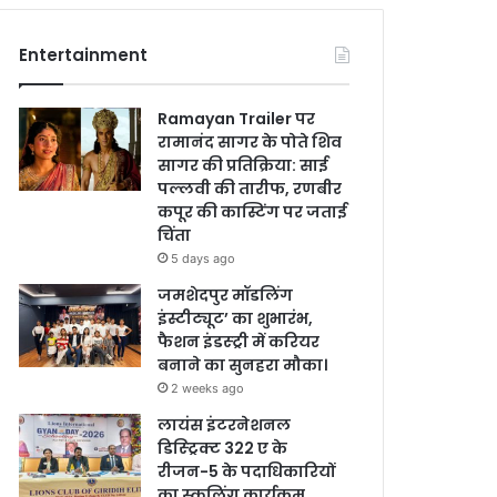
Entertainment
Ramayan Trailer पर
रामानंद सागर के पोते शिव
सागर की प्रतिक्रिया: साई
पल्लवी की तारीफ, रणबीर
कपूर की कास्टिंग पर जताई
चिंता
5 days ago
जमशेदपुर मॉडलिंग
इंस्टीट्यूट’ का शुभारंभ,
फैशन इंडस्ट्री में करियर
बनाने का सुनहरा मौका।
2 weeks ago
लायंस इंटरनेशनल
डिस्ट्रिक्ट 322 ए के
रीजन-5 के पदाधिकारियों
का स्कूलिंग कार्यक्रम