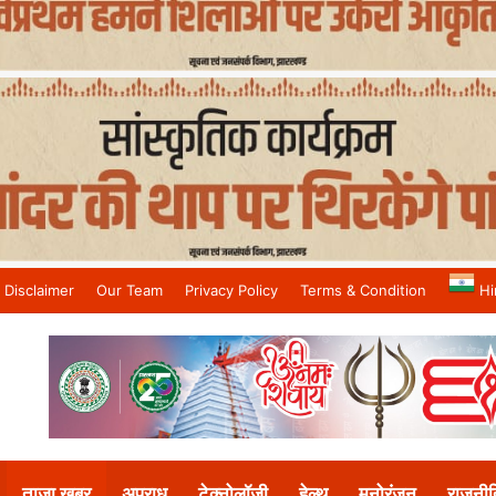
Disclaimer
Our Team
Privacy Policy
Terms & Condition
Hi
and No.1 News Channel
ताजा खबर
अपराध
टेक्नोलॉजी
हेल्थ
मनोरंजन
राजनीत