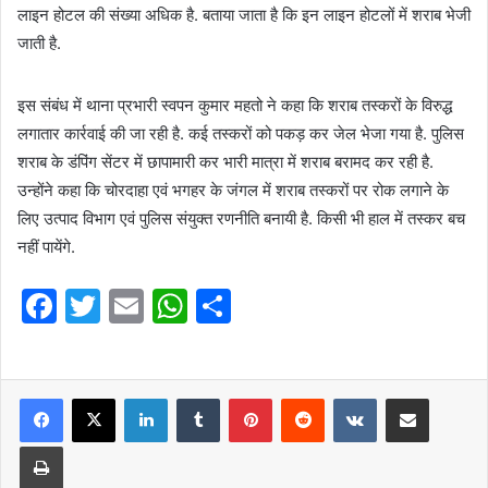
लाइन होटल की संख्या अधिक है. बताया जाता है कि इन लाइन होटलों में शराब भेजी
जाती है.
इस संबंध में थाना प्रभारी स्वपन कुमार महतो ने कहा कि शराब तस्करों के विरुद्ध
लगातार कार्रवाई की जा रही है. कई तस्करों को पकड़ कर जेल भेजा गया है. पुलिस
शराब के डंपिंग सेंटर में छापामारी कर भारी मात्रा में शराब बरामद कर रही है.
उन्होंने कहा कि चोरदाहा एवं भगहर के जंगल में शराब तस्करों पर रोक लगाने के
लिए उत्पाद विभाग एवं पुलिस संयुक्त रणनीति बनायी है. किसी भी हाल में तस्कर बच
नहीं पायेंगे.
F
T
E
W
S
a
w
m
h
h
c
itt
ai
at
ar
e
er
l
LinkedIn
s
Tumblr
e
Pinterest
Reddit
VKontakte
Share via Email
b
A
Print
o
p