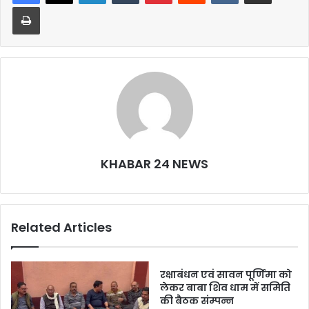
b
A
Print
o
p
o
p
k
KHABAR 24 NEWS
Related Articles
रक्षाबंधन एवं सावन पूर्णिमा को
लेकर बाबा शिव धाम में समिति
की बैठक संम्पन्न