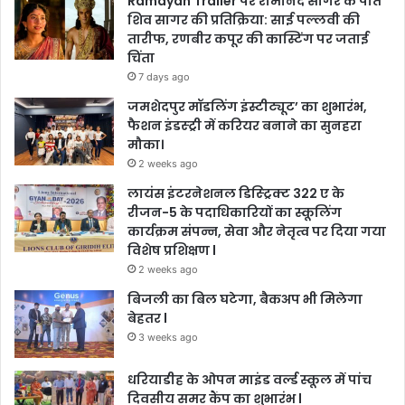
Ramayan Trailer पर रामानंद सागर के पोते
शिव सागर की प्रतिक्रिया: साई पल्लवी की
तारीफ, रणबीर कपूर की कास्टिंग पर जताई
चिंता
7 days ago
जमशेदपुर मॉडलिंग इंस्टीट्यूट’ का शुभारंभ,
फैशन इंडस्ट्री में करियर बनाने का सुनहरा
मौका।
2 weeks ago
लायंस इंटरनेशनल डिस्ट्रिक्ट 322 ए के
रीजन-5 के पदाधिकारियों का स्कूलिंग
कार्यक्रम संपन्न, सेवा और नेतृत्व पर दिया गया
विशेष प्रशिक्षण l
2 weeks ago
बिजली का बिल घटेगा, बैकअप भी मिलेगा
बेहतर l
3 weeks ago
धरियाडीह के ओपन माइंड वर्ल्ड स्कूल में पांच
दिवसीय समर कैंप का शुभारंभ l