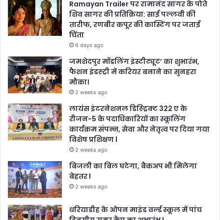
Ramayan Trailer पर रामानंद सागर के पोते
शिव सागर की प्रतिक्रिया: साई पल्लवी की
तारीफ, रणबीर कपूर की कास्टिंग पर जताई
चिंता
6 days ago
जमशेदपुर मॉडलिंग इंस्टीट्यूट’ का शुभारंभ,
फैशन इंडस्ट्री में करियर बनाने का सुनहरा
मौका।
2 weeks ago
लायंस इंटरनेशनल डिस्ट्रिक्ट 322 ए के
रीजन-5 के पदाधिकारियों का स्कूलिंग
कार्यक्रम संपन्न, सेवा और नेतृत्व पर दिया गया
विशेष प्रशिक्षण l
2 weeks ago
बिजली का बिल घटेगा, बैकअप भी मिलेगा
बेहतर l
2 weeks ago
धरियाडीह के ओपन माइंड वर्ल्ड स्कूल में पांच
दिवसीय समर कैंप का शुभारंभ l