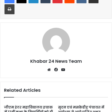
b
A
Print
o
p
o
p
k
Khabar 24 News Team
Website
Facebook
YouTube
Related Articles
जीएम इंटर महाविद्यालय इचाक
सुदन एवं मसकेडीह पंचायत में