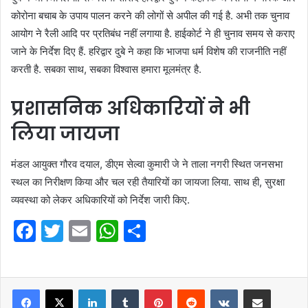
कोरोना बचाब के उपाय पालन करने की लोगों से अपील की गई है. अभी तक चुनाव
आयोग ने रैली आदि पर प्रतिबंध नहीं लगाया है. हाईकोर्ट ने ही चुनाव समय से कराए
जाने के निर्देश दिए हैं. हरिद्वार दुबे ने कहा कि भाजपा धर्म विशेष की राजनीति नहीं
करती है. सबका साथ, सबका विश्वास हमारा मूलमंत्र है.
प्रशासनिक अधिकारियों ने भी
लिया जायजा
मंडल आयुक्त गौरव दयाल, डीएम सेल्वा कुमारी जे ने ताला नगरी स्थित जनसभा
स्थल का निरीक्षण किया और चल रही तैयारियों का जायजा लिया. साथ ही, सुरक्षा
व्यवस्था को लेकर अधिकारियों को निर्देश जारी किए.
F
T
E
W
S
a
w
m
h
h
c
itt
ai
at
ar
e
er
l
LinkedIn
s
Tumblr
e
Pinterest
Reddit
VKontakte
Share via Email