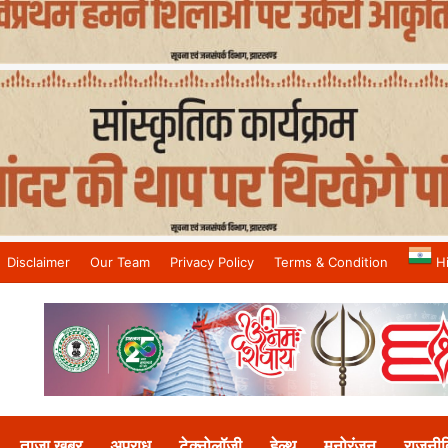
Disclaimer
Our Team
Privacy Policy
Terms & Condition
H
and No.1 News Channel
ताजा खबर
अपराध
टेक्नोलॉजी
हेल्थ
मनोरंजन
राजनीत