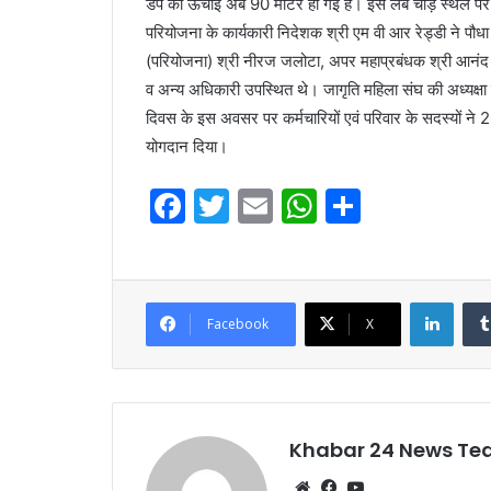
डंप की ऊंचाई अब 90 मीटर हो गई है। इस लंबे चौड़े स्थल पर 
परियोजना के कार्यकारी निदेशक श्री एम वी आर रेड्डी ने प
(परियोजना) श्री नीरज जलोटा, अपर महाप्रबंधक श्री आनंद जी 
व अन्य अधिकारी उपस्थित थे। जागृति महिला संघ की अध्यक्षा श्र
दिवस के इस अवसर पर कर्मचारियों एवं परिवार के सदस्यों ने 
योगदान दिया।
F
T
E
W
S
a
w
m
h
h
c
itt
ai
at
ar
e
er
l
s
e
Linke
Facebook
X
b
A
o
p
o
p
k
Khabar 24 News T
Website
Facebook
YouTube