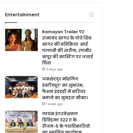
Entertainment
Ramayan Trailer पर
रामानंद सागर के पोते शिव
सागर की प्रतिक्रिया: साई
पल्लवी की तारीफ, रणबीर
कपूर की कास्टिंग पर जताई
चिंता
3 days ago
जमशेदपुर मॉडलिंग
इंस्टीट्यूट’ का शुभारंभ,
फैशन इंडस्ट्री में करियर
बनाने का सुनहरा मौका।
1 week ago
लायंस इंटरनेशनल
डिस्ट्रिक्ट 322 ए के
रीजन-5 के पदाधिकारियों
का स्कूलिंग कार्यक्रम