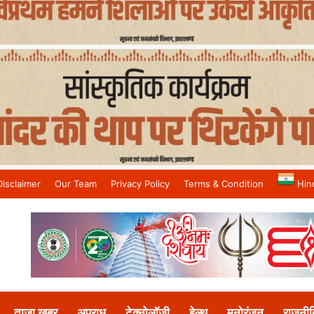
Disclaimer
Our Team
Privacy Policy
Terms & Condition
Hin
and No.1 News Channel
ताजा खबर
अपराध
टेक्नोलॉजी
हेल्थ
मनोरंजन
राजनीत