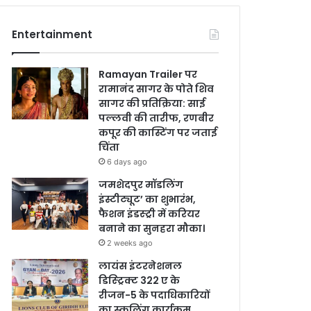
Entertainment
Ramayan Trailer पर
रामानंद सागर के पोते शिव
सागर की प्रतिक्रिया: साई
पल्लवी की तारीफ, रणबीर
कपूर की कास्टिंग पर जताई
चिंता
6 days ago
जमशेदपुर मॉडलिंग
इंस्टीट्यूट’ का शुभारंभ,
फैशन इंडस्ट्री में करियर
बनाने का सुनहरा मौका।
2 weeks ago
लायंस इंटरनेशनल
डिस्ट्रिक्ट 322 ए के
रीजन-5 के पदाधिकारियों
का स्कूलिंग कार्यक्रम