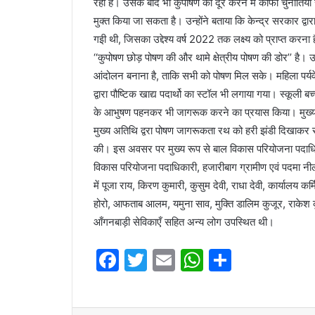
रहा है। उसके बाद भी कुपोषण को दूर करने में काफी चुनौतियाँ साम
मुक्त किया जा सकता है। उन्होंने बताया कि केन्द्र सरकार द्
गइी थी, जिसका उद्देश्य वर्ष 2022 तक लक्ष्य को प्राप्त क
‘‘कुपोषण छोड़ पोषण की और थामे क्षेत्रीय पोषण की डोर’’ है। उ
आंदोलन बनाना है, ताकि सभी को पोषण मिल सके। महिला पर्यवेक्षि
द्वारा पौष्टिक खाद्य पदार्थो का स्टॉल भी लगाया गया। स्कूली बच्च
के आभुषण पहनकर भी जागरूक करने का प्रयास किया। मुख्य अति
मुख्य अतिथि द्वरा पोषण जागरूकता रथ को हरी झंडी दिखाकर रव
की। इस अवसर पर मुख्य रूप से बाल विकास परियोजना पदाधिकारी
विकास परियोजना पदाधिकारी, हजारीबाग ग्रामीण एवं पदमा नीलम
में पूजा राय, किरण कुमारी, कुसुम देवी, राधा देवी, कार्यालय 
होरो, आफताब आलम, यमुना साव, मुक्ति डालिम कुजूर, राकेश कुमा
आँगनबाड़ी सेविकाएँ सहित अन्य लोग उपस्थित थी।
F
T
E
W
S
a
w
m
h
h
c
itt
ai
at
ar