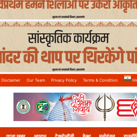
Disclaimer
Our Team
Privacy Policy
Terms & Condition
Hi
and No.1 News Channel
ताजा खबर
अपराध
टेक्नोलॉजी
हेल्थ
मनोरंजन
राजनीत