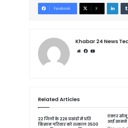
e
er
l
s
e
Linke
Facebook
X
b
A
o
p
o
p
k
Khabar 24 News T
Website
Facebook
YouTube
Related Articles
एक्टर सोनू
22 जिलों के 226 प्रखंडों में प्रति
आई सामने
किसान परिवार को तत्काल 3500