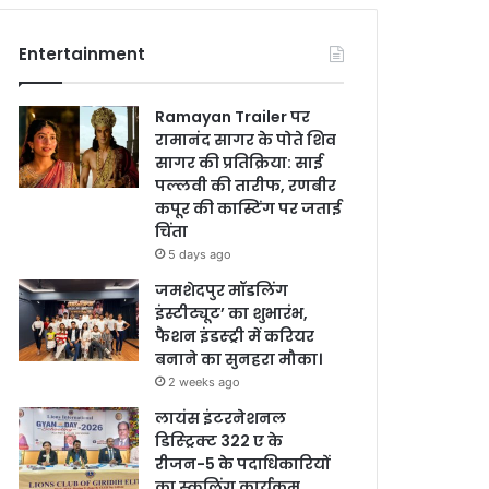
Entertainment
Ramayan Trailer पर
रामानंद सागर के पोते शिव
सागर की प्रतिक्रिया: साई
पल्लवी की तारीफ, रणबीर
कपूर की कास्टिंग पर जताई
चिंता
5 days ago
जमशेदपुर मॉडलिंग
इंस्टीट्यूट’ का शुभारंभ,
फैशन इंडस्ट्री में करियर
बनाने का सुनहरा मौका।
2 weeks ago
लायंस इंटरनेशनल
डिस्ट्रिक्ट 322 ए के
रीजन-5 के पदाधिकारियों
का स्कूलिंग कार्यक्रम