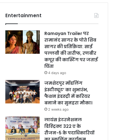
Entertainment
Ramayan Trailer पर
रामानंद सागर के पोते शिव
सागर की प्रतिक्रिया: साई
पल्लवी की तारीफ, रणबीर
कपूर की कास्टिंग पर जताई
चिंता
4 days ago
जमशेदपुर मॉडलिंग
इंस्टीट्यूट’ का शुभारंभ,
फैशन इंडस्ट्री में करियर
बनाने का सुनहरा मौका।
2 weeks ago
लायंस इंटरनेशनल
डिस्ट्रिक्ट 322 ए के
रीजन-5 के पदाधिकारियों
का स्कूलिंग कार्यक्रम