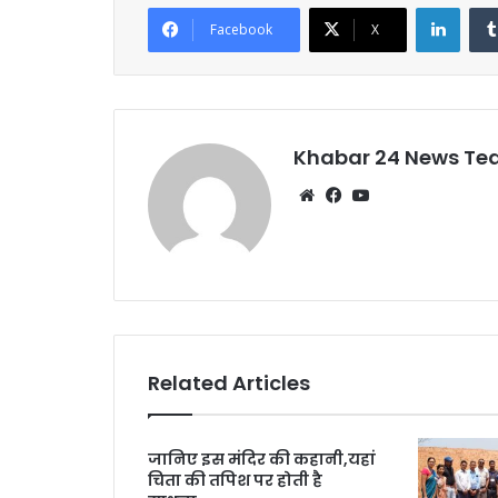
e
er
l
s
e
Linke
Facebook
X
b
A
o
p
o
p
k
Khabar 24 News T
Website
Facebook
YouTube
Related Articles
जानिए इस मंदिर की कहानी,यहां
चिता की तपिश पर होती है