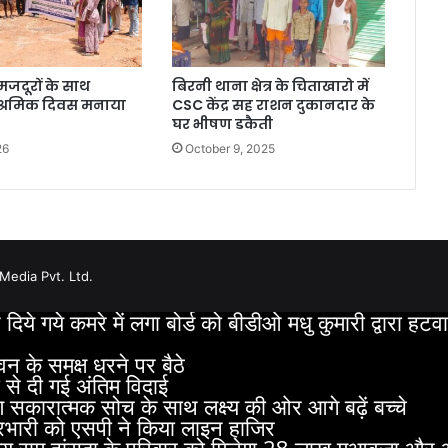
े मजदूरों के साथ
बिरनी थाना क्षेत्र के चिताखारो में
ीय श्रमिक दिवस मनाया
CSC केंद्र सह राशन दुकानदार के
घर भीषण डकैती
26
October 9, 2025
edia Pvt. Ltd.
ए दिये गये कमरे में लगा बोर्ड को बीडीओ मधु कुमारी द्वारा हट
वन के समक्ष धरने पर बैठे
 से दी गई अंतिम विदाई
ितरण सकारात्मक सोच के साथ लक्ष्य की ओर आगे बढ़ें बच्चे
 प्रभारी को एसपी ने किया लाइन हाजिर
य जय राम हांसदा के परिवार को मिलेगा 28 लाख मुआवजा औ