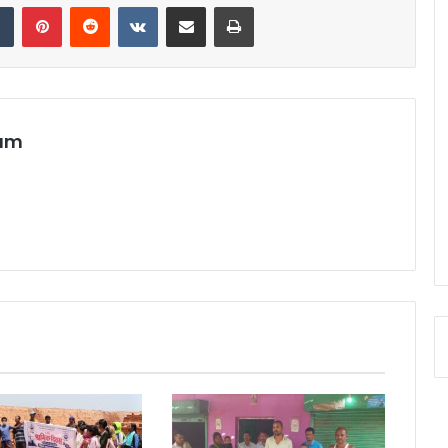
dIn
Tumblr
Pinterest
Reddit
VKontakte
Share via Email
Print
eam