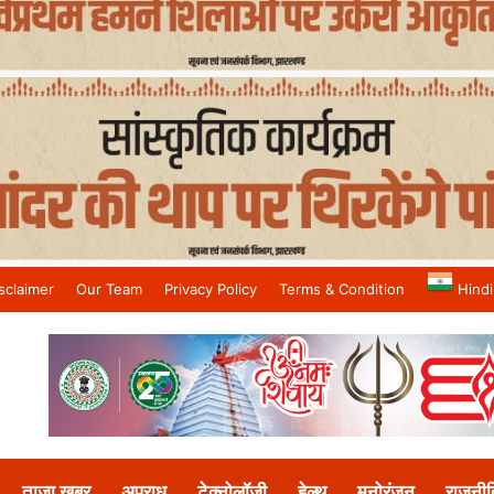
sclaimer
Our Team
Privacy Policy
Terms & Condition
Hindi
and No.1 News Channel
ताजा खबर
अपराध
टेक्नोलॉजी
हेल्थ
मनोरंजन
राजनीत